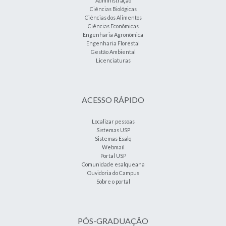
Administração
Ciências Biológicas
Ciências dos Alimentos
Ciências Econômicas
Engenharia Agronômica
Engenharia Florestal
Gestão Ambiental
Licenciaturas
ACESSO RÁPIDO
Localizar pessoas
Sistemas USP
Sistemas Esalq
Webmail
Portal USP
Comunidade esalqueana
Ouvidoria do Campus
Sobre o portal
PÓS-GRADUAÇÃO