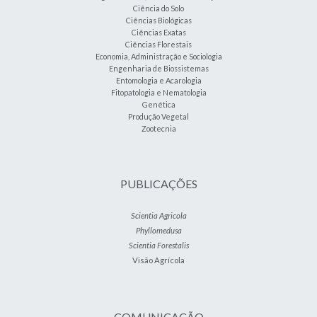
Ciência do Solo
Ciências Biológicas
Ciências Exatas
Ciências Florestais
Economia, Administração e Sociologia
Engenharia de Biossistemas
Entomologia e Acarologia
Fitopatologia e Nematologia
Genética
Produção Vegetal
Zootecnia
PUBLICAÇÕES
Scientia Agricola
Phyllomedusa
Scientia Forestalis
Visão Agrícola
COMUNICAÇÃO