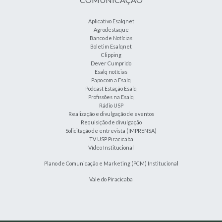
Aplicativo Esalqnet
Agrodestaque
Banco de Notícias
Boletim Esalqnet
Clipping
Dever Cumprido
Esalq notícias
Papo com a Esalq
Podcast Estação Esalq
Profissões na Esalq
Rádio USP
Realização e divulgação de eventos
Requisição de divulgação
Solicitação de entrevista (IMPRENSA)
TV USP Piracicaba
Vídeo Institucional
Plano de Comunicação e Marketing (PCM) Institucional
Vale do Piracicaba