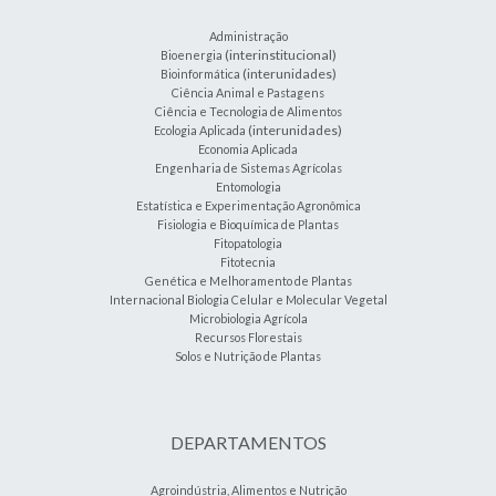
Administração
(interinstitucional)
Bioenergia
(interunidades)
Bioinformática
Ciência Animal e Pastagens
Ciência e Tecnologia de Alimentos
(interunidades)
Ecologia Aplicada
Economia Aplicada
Engenharia de Sistemas Agrícolas
Entomologia
Estatística e Experimentação Agronômica
Fisiologia e Bioquímica de Plantas
Fitopatologia
Fitotecnia
Genética e Melhoramento de Plantas
Internacional Biologia Celular e Molecular Vegetal
Microbiologia Agrícola
Recursos Florestais
Solos e Nutrição de Plantas
DEPARTAMENTOS
Agroindústria, Alimentos e Nutrição