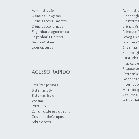
Administração
Administr
Ciências Biológicas
Bioenergi
Ciências dos Alimentos
Bioinformá
Ciências Econômicas
Ciência An
Engenharia Agronômica
Ciência e 
Engenharia Florestal
Ecologia A
Gestão Ambiental
Economia A
Licenciaturas
Engenharia
Entomolog
Estatístic
Fisiologia 
Fitopatolog
ACESSO RÁPIDO
Fitotecnia
Genética 
Internacio
Localizar pessoas
Microbiolog
Sistemas USP
Recursos F
Sistemas Esalq
Solos e Nu
Webmail
Portal USP
Comunidade esalqueana
Ouvidoria do Campus
Sobre o portal