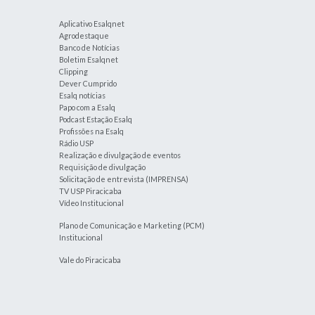
Aplicativo Esalqnet
Agrodestaque
Banco de Notícias
Boletim Esalqnet
Clipping
Dever Cumprido
Esalq notícias
Papo com a Esalq
Podcast Estação Esalq
Profissões na Esalq
Rádio USP
Realização e divulgação de eventos
Requisição de divulgação
Solicitação de entrevista (IMPRENSA)
TV USP Piracicaba
Vídeo Institucional
Plano de Comunicação e Marketing (PCM)
Institucional
Vale do Piracicaba