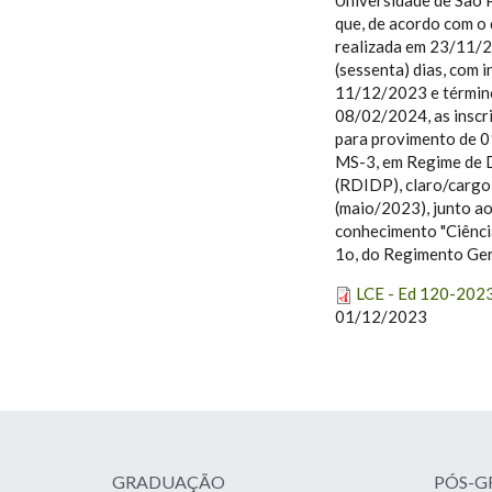
Universidade de São P
que, de acordo com o
realizada em 23/11/2
(sessenta) dias, com i
11/12/2023 e término 
08/02/2024, as inscri
para provimento de 0
MS-3, em Regime de D
(RDIDP), claro/cargo
(maio/2023), junto a
conhecimento "Ciência
1o, do Regimento Ger
LCE - Ed 120-2023
LCE - ED 1
01/12/2023
GRADUAÇÃO
PÓS-