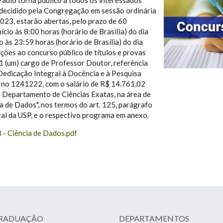
aulo torna público a todos os interessados
 decidido pela Congregação em sessão ordinária
023, estarão abertas, pelo prazo de 60
nício às 8:00 horas (horário de Brasília) do dia
às 23:59 horas (horário de Brasília) do dia
ções ao concurso público de títulos e provas
1 (um) cargo de Professor Doutor, referência
edicação Integral à Docência e à Pesquisa
 no 1241222, com o salário de R$ 14.761,02
o Departamento de Ciências Exatas, na área de
 de Dados", nos termos do art. 125, parágrafo
al da USP, e o respectivo programa em anexo.
 - Ciência de Dados.pdf
20-2023 - CIÊNCIA DE DADOS.PDF
GRADUAÇÃO
DEPARTAMENTOS