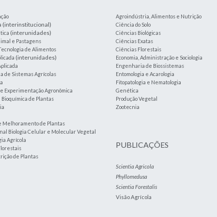
ação
Agroindústria, Alimentos e Nutrição
(interinstitucional)
a
Ciência do Solo
(interunidades)
tica
Ciências Biológicas
imal e Pastagens
Ciências Exatas
Tecnologia de Alimentos
Ciências Florestais
(interunidades)
plicada
Economia, Administração e Sociologia
plicada
Engenharia de Biossistemas
 de Sistemas Agrícolas
Entomologia e Acarologia
ia
Fitopatologia e Nematologia
a e Experimentação Agronômica
Genética
e Bioquímica de Plantas
Produção Vegetal
ia
Zootecnia
e Melhoramento de Plantas
nal Biologia Celular e Molecular Vegetal
ia Agrícola
PUBLICAÇÕES
lorestais
trição de Plantas
Scientia Agricola
Phyllomedusa
Scientia Forestalis
Visão Agrícola