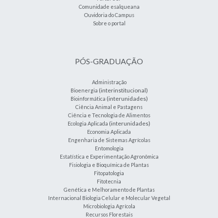
Comunidade esalqueana
Ouvidoria do Campus
Sobre o portal
PÓS-GRADUAÇÃO
Administração
(interinstitucional)
Bioenergia
(interunidades)
Bioinformática
Ciência Animal e Pastagens
Ciência e Tecnologia de Alimentos
(interunidades)
Ecologia Aplicada
Economia Aplicada
Engenharia de Sistemas Agrícolas
Entomologia
Estatística e Experimentação Agronômica
Fisiologia e Bioquímica de Plantas
Fitopatologia
Fitotecnia
Genética e Melhoramento de Plantas
Internacional Biologia Celular e Molecular Vegetal
Microbiologia Agrícola
Recursos Florestais