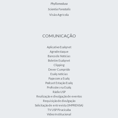
Phyllomedusa
Scientia Forestalis
Visão Agrícola
COMUNICAÇÃO
Aplicativo Esalqnet
Agrodestaque
Banco de Notícias
Boletim Esalqnet
Clipping
Dever Cumprido
Esalq notícias
Papo com a Esalq
Podcast Estação Esalq
Profissões na Esalq
Rádio USP
Realização e divulgação de eventos
Requisição de divulgação
Solicitação de entrevista (IMPRENSA)
TV USP Piracicaba
Vídeo Institucional