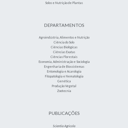
Solos e Nutrição de Plantas
DEPARTAMENTOS
Agroindústria, Alimentos e Nutrição
Ciência do Solo
Ciências Biológicas
Ciências Exatas
Ciências Florestais
Economia, Administração e Sociologia
Engenharia de Biossistemas
Entomologia e Acarologia
Fitopatologia e Nematologia
Genética
Produção Vegetal
Zootecnia
PUBLICAÇÕES
Scientia Agricola