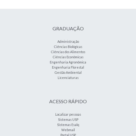
GRADUAÇÃO
Administração
Ciências Biológicas
Ciências dos Alimentos
Ciências Econômicas
Engenharia Agronômica
Engenharia Florestal
Gestão Ambiental
Licenciaturas
ACESSO RÁPIDO
Localizar pessoas
Sistemas USP
Sistemas Esalq
Webmail
Portal USP